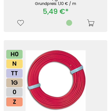
Grundpreis: 1,10 € /
m
5,49 €*
H0
N
TT
1G
0
Z