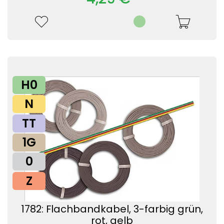
H0
N
TT
1G
0
Z
1782: Flachbandkabel, 3-farbig grün,
rot, gelb