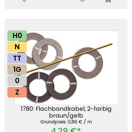
H0
N
TT
1G
0
Z
1780: Flachbandkabel, 2-farbig
braun/gelb
Grundpreis: 0,86 € /
m
4,29 €*