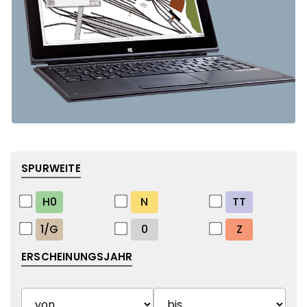
SPURWEITE
H0
N
TT
1/G
0
Z
ERSCHEINUNGSJAHR