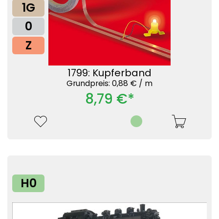
1G
0
Z
1799: Kupferband
Grundpreis: 0,88 € /
m
8,79 €*
H0