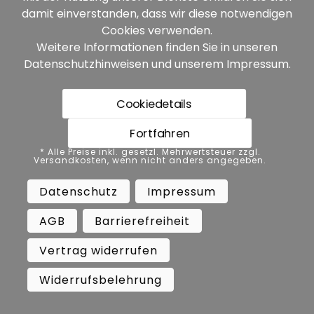
damit einverstanden, dass wir diese notwendigen
H0
Cookies verwenden.
Weitere Informationen finden Sie in unseren
Datenschutzhinweisen
und unserem
Impressum
.
Cookiedetails
Fortfahren
* Alle Preise inkl. gesetzl. Mehrwertsteuer zzgl.
Versandkosten, wenn nicht anders angegeben.
4127: Mastaufsatzleuchte
Datenschutz
Impressum
19,99 €*
AGB
Barrierefreiheit
Vertrag widerrufen
Widerrufsbelehrung