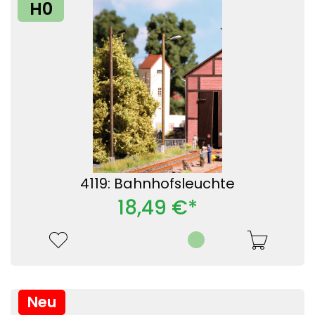
H0
4119: Bahnhofsleuchte
18,49 €*
Neu