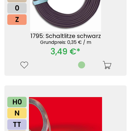
0
Z
1795: Schaltlitze schwarz
Grundpreis: 0,35 € /
m
3,49 €*
H0
N
TT