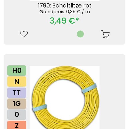
1790: Schaltlitze rot
Grundpreis: 0,35 € /
m
3,49 €*
H0
N
TT
1G
0
Z