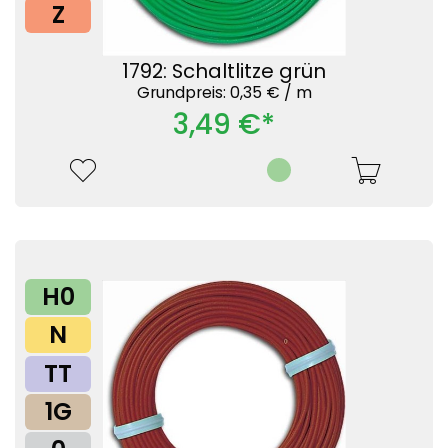
Z
1792: Schaltlitze grün
Grundpreis: 0,35 € /
m
3,49 €*
H0
N
TT
1G