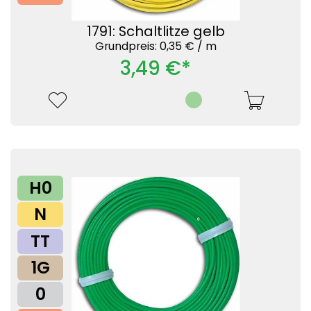
1791: Schaltlitze gelb
Grundpreis: 0,35 € /
m
3,49 €*
H0
N
TT
1G
0