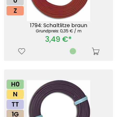
0
Z
1794: Schaltlitze braun
Grundpreis: 0,35 € /
m
3,49 €*
H0
N
TT
1G