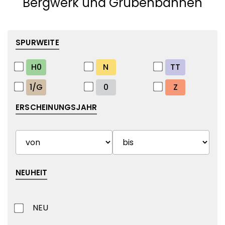
Bergwerk und Grubenbahnen
SPURWEITE
H0
N
TT
1/G
0
Z
ERSCHEINUNGSJAHR
NEUHEIT
NEU