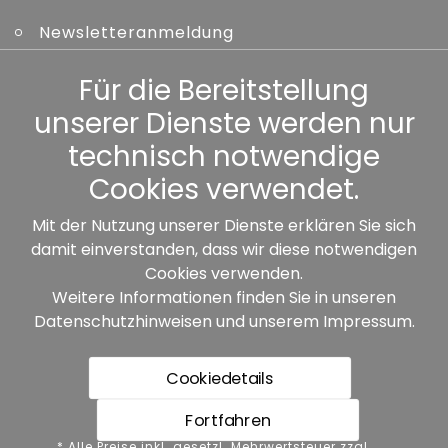
Newsletteranmeldung
Kennwort vergessen
Für die Bereitstellung
unserer Dienste werden nur
Sonstiges
technisch notwendige
Cookies verwendet.
Mit der Nutzung unserer Dienste erklären Sie sich
damit einverstanden, dass wir diese notwendigen
Unsere Partner:
Cookies verwenden.
Weitere Informationen finden Sie in unseren
Datenschutzhinweisen
und unserem
Impressum
.
Cookiedetails
Fortfahren
* Alle Preise inkl. gesetzl. Mehrwertsteuer zzgl.
* Alle Preise inkl. gesetzl. Mehrwertsteuer zzgl.