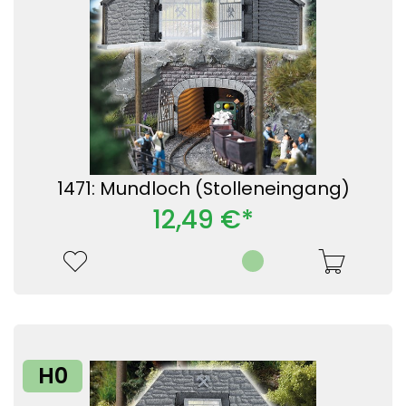
1471: Mundloch (Stolleneingang)
12,49 €*
H0