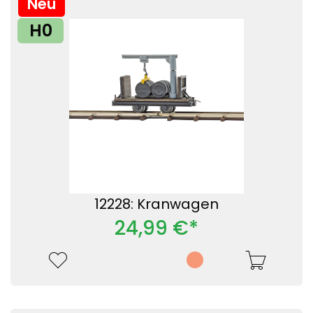
Neu
H0
12228: Kranwagen
24,99 €*