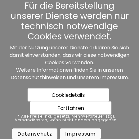
Kennwort vergessen
Für die Bereitstellung
unserer Dienste werden nur
Sonstiges
technisch notwendige
Cookies verwendet.
Mit der Nutzung unserer Dienste erklären Sie sich
damit einverstanden, dass wir diese notwendigen
Unsere Partner:
Cookies verwenden.
Weitere Informationen finden Sie in unseren
Datenschutzhinweisen
und unserem
Impressum
.
Cookiedetails
Fortfahren
* Alle Preise inkl. gesetzl. Mehrwertsteuer zzgl.
* Alle Preise inkl. gesetzl. Mehrwertsteuer zzgl.
Versandkosten, wenn nicht anders angegeben.
Versandkosten, wenn nicht anders angegeben.
Datenschutz
Impressum
AGB
Datenschutz
Impressum