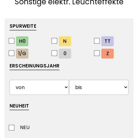
Sonstige elektr. Leuchteffekte
SPURWEITE
H0
N
TT
1/G
0
Z
ERSCHEINUNGSJAHR
NEUHEIT
NEU