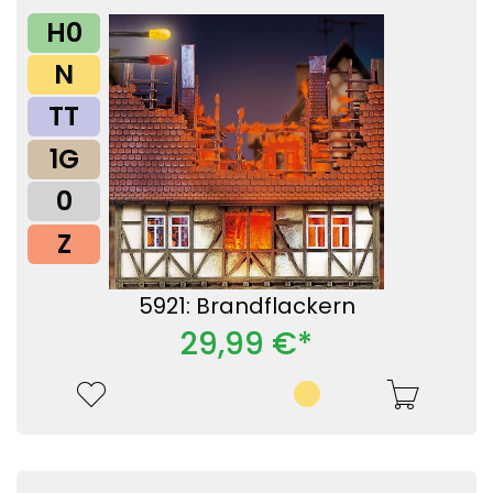
H0
N
TT
1G
0
Z
5921: Brandflackern
29,99 €*