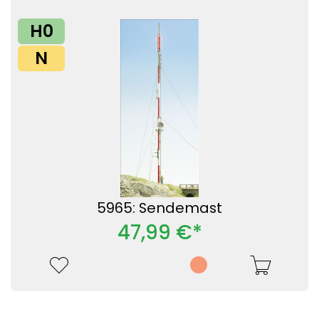
H0
N
5965: Sendemast
47,99 €*