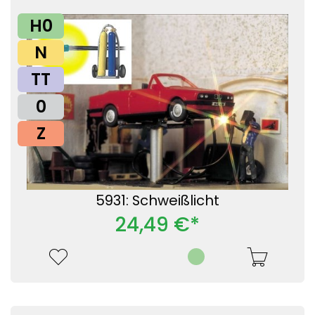
H0
N
TT
0
Z
5931: Schweißlicht
24,49 €*