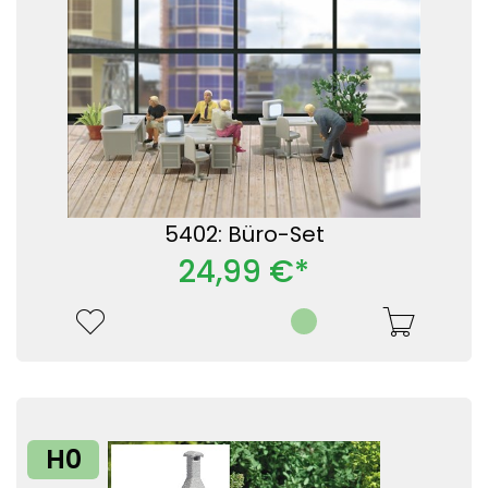
5402: Büro-Set
24,99 €*
H0