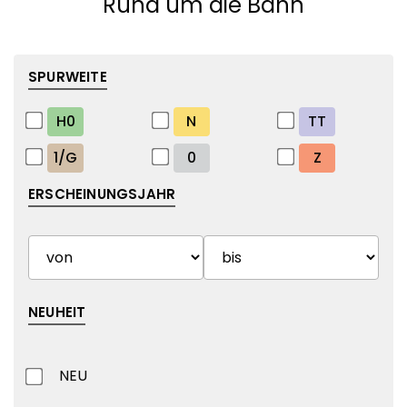
Rund um die Bahn
SPURWEITE
H0
N
TT
1/G
0
Z
ERSCHEINUNGSJAHR
NEUHEIT
NEU