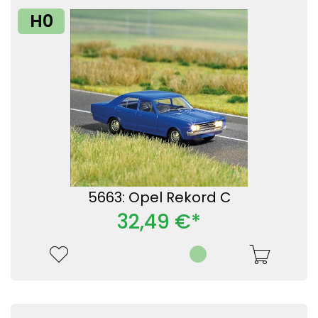
H0
5663: Opel Rekord C
32,49 €*