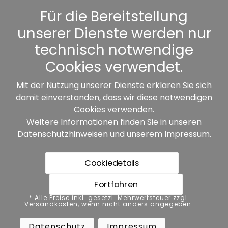
Kennwort vergessen
Für die Bereitstellung
unserer Dienste werden nur
Sonstiges
technisch notwendige
Cookies verwendet.
Mit der Nutzung unserer Dienste erklären Sie sich
damit einverstanden, dass wir diese notwendigen
Unsere Partner:
Cookies verwenden.
Weitere Informationen finden Sie in unseren
Datenschutzhinweisen
und unserem
Impressum
.
Cookiedetails
Fortfahren
* Alle Preise inkl. gesetzl. Mehrwertsteuer zzgl.
* Alle Preise inkl. gesetzl. Mehrwertsteuer zzgl.
Versandkosten, wenn nicht anders angegeben.
Versandkosten, wenn nicht anders angegeben.
Datenschutz
Impressum
AGB
Datenschutz
Impressum