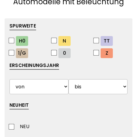
Automodelle mit Beleuchtung
SPURWEITE
H0
N
TT
1/G
0
Z
ERSCHEINUNGSJAHR
NEUHEIT
NEU