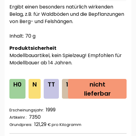
Ergibt einen besonders natürlich wirkenden
Belag, z.B. für Waldböden und die Bepflanzungen
von Berg- und Felshängen.
Inhalt: 70 g
Produktsicherheit
Modellbauartikel, kein Spielzeug! Empfohlen für
Modellbauer ab 14 Jahren.
H0
N
TT
1G
0
nicht
Z
lieferbar
1999
Erscheinungsjahr:
7350
Artikelnr.:
121,29
Grundpreis:
€ pro
Kilogramm