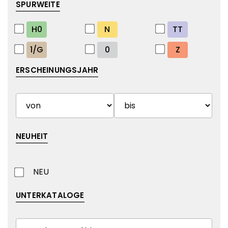
SPURWEITE
H0
N
TT
1/G
0
Z
ERSCHEINUNGSJAHR
NEUHEIT
NEU
UNTERKATALOGE