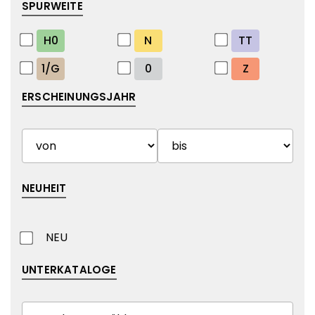
SPURWEITE
H0
N
TT
1/G
0
Z
ERSCHEINUNGSJAHR
NEUHEIT
NEU
UNTERKATALOGE