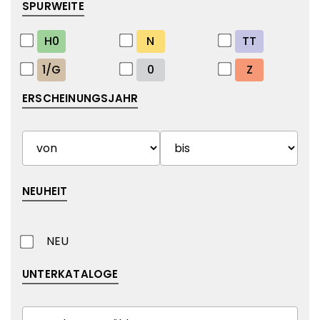
SPURWEITE
H0
N
TT
1/G
0
Z
ERSCHEINUNGSJAHR
NEUHEIT
NEU
UNTERKATALOGE