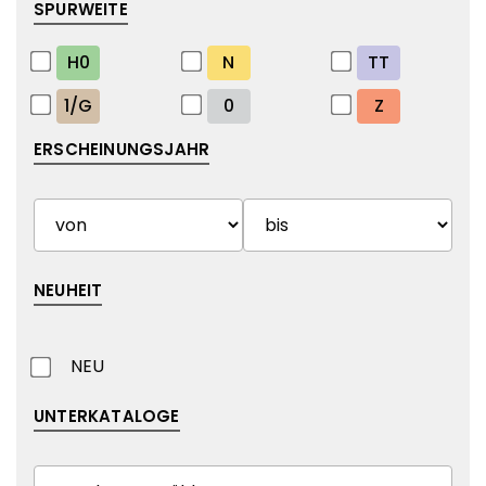
SPURWEITE
H0
N
TT
1/G
0
Z
ERSCHEINUNGSJAHR
NEUHEIT
NEU
UNTERKATALOGE