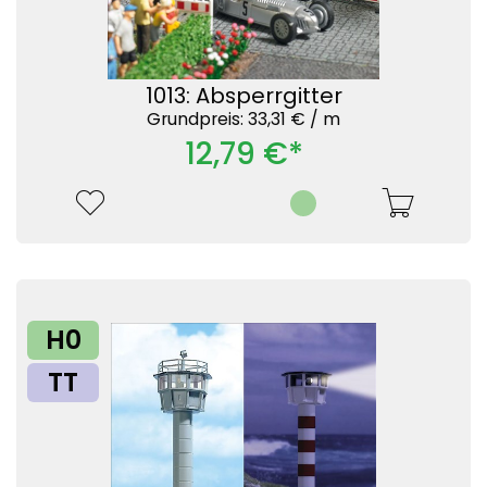
1013: Absperrgitter
Grundpreis: 33,31 € /
m
12,79 €*
H0
TT