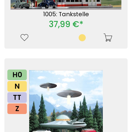
1005: Tankstelle
37,99 €*
H0
N
TT
Z