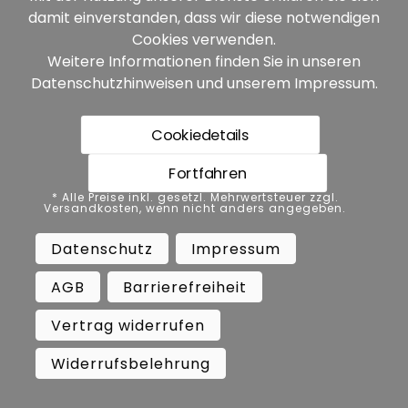
damit einverstanden, dass wir diese notwendigen
Cookies verwenden.
weitere Produkte anzeigen
Weitere Informationen finden Sie in unseren
Datenschutzhinweisen
und unserem
Impressum
.
Cookiedetails
Fortfahren
Kontaktdaten
* Alle Preise inkl. gesetzl. Mehrwertsteuer zzgl.
Versandkosten, wenn nicht anders angegeben.
Adresse:
Busch GmbH & Co. KG
Datenschutz
Impressum
Heidelberger Straße 26
D-68519 Viernheim
AGB
Barrierefreiheit
Deutschland
Vertrag widerrufen
Telefon:
0 62 04 - 60 07 10
Widerrufsbelehrung
Fax:
0 62 04 - 60 07 19
E-mail:
info@busch-model.com