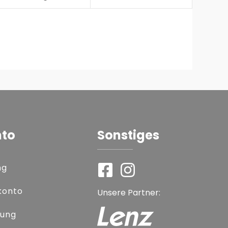
nto
Sonstiges
ng
konto
Unsere Partner:
rung