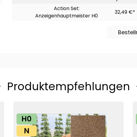
Action Set:
32,49 €*
Anzeigenhauptmeister H0
Bestel
Produktempfehlungen
H0
N