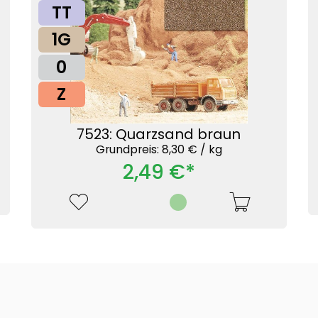
TT
1G
0
Z
7523: Quarzsand braun
Grundpreis: 8,30 € /
kg
2,49 €*