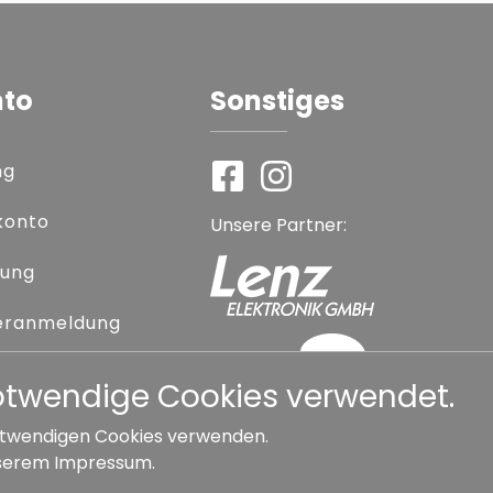
nto
Sonstiges
ng
konto
Unsere Partner:
rung
eranmeldung
 vergessen
notwendige Cookies verwendet.
 notwendigen Cookies verwenden.
serem
Impressum
.