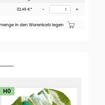
32,49 €*
-
+
lmenge in den Warenkorb legen
H0