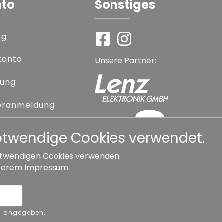
nto
Sonstiges
ng
konto
Unsere Partner:
rung
eranmeldung
 vergessen
notwendige Cookies verwendet.
 notwendigen Cookies verwenden.
serem
Impressum
.
Widerrufsbelehrung
ers angegeben.