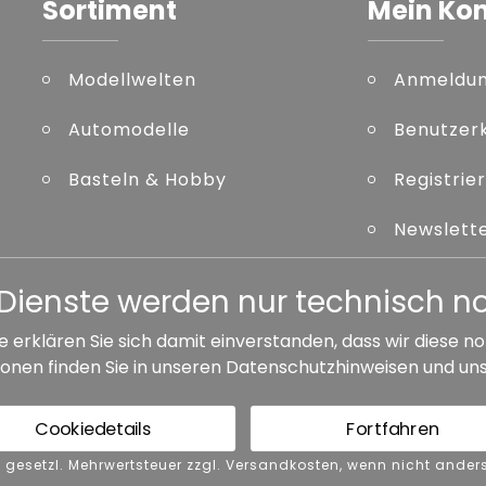
Sortiment
Mein Ko
Modellwelten
Anmeldu
Automodelle
Benutzer
Basteln & Hobby
Registrie
Newslett
Kennwort
er Dienste werden nur technisch 
e erklären Sie sich damit einverstanden, dass wir diese
onen finden Sie in unseren
Datenschutzhinweisen
und un
ersandkosten, wenn nicht anders angegeben.
Cookiedetails
Fortfahren
GB
Barrierefreiheit
Vertrag widerrufen
nkl. gesetzl. Mehrwertsteuer zzgl. Versandkosten, wenn nicht and