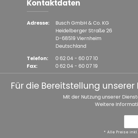
Kontaktdaten
Adresse:
Busch GmbH & Co. KG
Heidelberger Straße 26
D-68519 Viernheim
Deutschland
Telefon:
0 62 04 - 60 07 10
Fax:
0 62 04 - 60 07 19
E-mail:
info@busch-model.com
Für die Bereitstellung unser
Mit der Nutzung unserer Dienst
Weitere Informati
* Alle Preise inkl. gesetzl. Mehrwertsteuer zzgl. V
Datenschutz
Impressum
A
* Alle Preise i