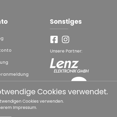
nto
Sonstiges
ng
konto
Unsere Partner:
rung
eranmeldung
 vergessen
notwendige Cookies verwendet.
 notwendigen Cookies verwenden.
serem
Impressum
.