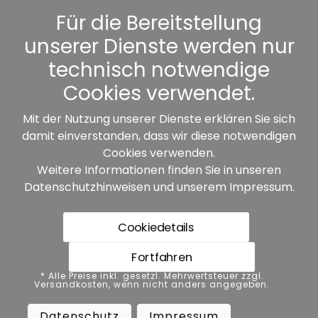
Kennwort vergessen
Für die Bereitstellung
unserer Dienste werden nur
Sonstiges
technisch notwendige
Cookies verwendet.
Mit der Nutzung unserer Dienste erklären Sie sich
damit einverstanden, dass wir diese notwendigen
Unsere Partner:
Cookies verwenden.
Weitere Informationen finden Sie in unseren
Datenschutzhinweisen
und unserem
Impressum
.
Cookiedetails
Fortfahren
* Alle Preise inkl. gesetzl. Mehrwertsteuer zzgl.
* Alle Preise inkl. gesetzl. Mehrwertsteuer zzgl.
Versandkosten, wenn nicht anders angegeben.
Versandkosten, wenn nicht anders angegeben.
Datenschutz
Impressum
AGB
Datenschutz
Impressum