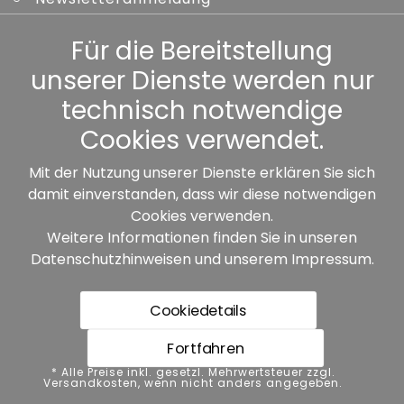
Kennwort vergessen
Für die Bereitstellung
unserer Dienste werden nur
Sonstiges
technisch notwendige
Cookies verwendet.
Mit der Nutzung unserer Dienste erklären Sie sich
damit einverstanden, dass wir diese notwendigen
Unsere Partner:
Cookies verwenden.
Weitere Informationen finden Sie in unseren
Datenschutzhinweisen
und unserem
Impressum
.
Cookiedetails
Fortfahren
* Alle Preise inkl. gesetzl. Mehrwertsteuer zzgl.
* Alle Preise inkl. gesetzl. Mehrwertsteuer zzgl.
Versandkosten, wenn nicht anders angegeben.
Versandkosten, wenn nicht anders angegeben.