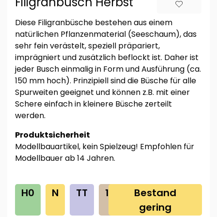
Filigranbusch Herbst
Diese Filigranbüsche bestehen aus einem
natürlichen Pflanzenmaterial (Seeschaum), das
sehr fein verästelt, speziell präpariert,
imprägniert und zusätzlich beflockt ist. Daher ist
jeder Busch einmalig in Form und Ausführung (ca.
150 mm hoch). Prinzipiell sind die Büsche für alle
Spurweiten geeignet und können z.B. mit einer
Schere einfach in kleinere Büsche zerteilt
werden.
Produktsicherheit
Modellbauartikel, kein Spielzeug! Empfohlen für
Modellbauer ab 14 Jahren.
H0
N
TT
1G
0
Bestand
Z
gering