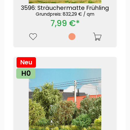
3596: Sträuchermatte Frühling
Grundpreis: 832,29 € /
qm
7,99 €*
Neu
H0