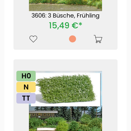
3606: 3 Büsche, Frühling
15,49 €*
H0
N
TT