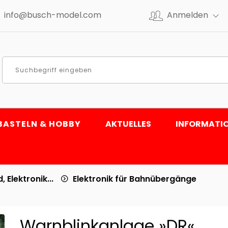
info@busch-model.com
Anmelden
BASTELN & HOBBY
AKTUELLES
INFORMATI
, Elektronik...
Elektronik für Bahnübergänge
Warnblinkanlage »DR«