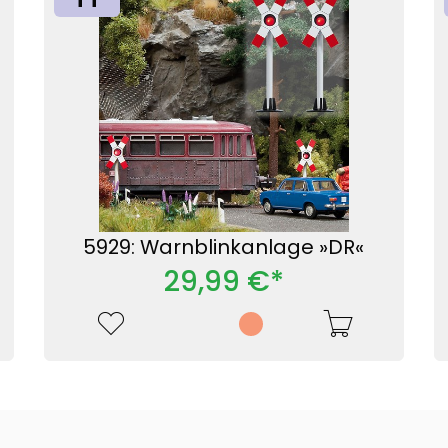
5929: Warnblinkanlage »DR«
29,99 €*