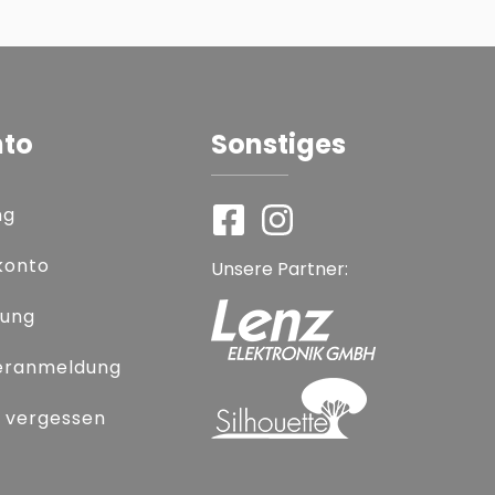
nto
Sonstiges
ng
konto
Unsere Partner:
rung
eranmeldung
 vergessen