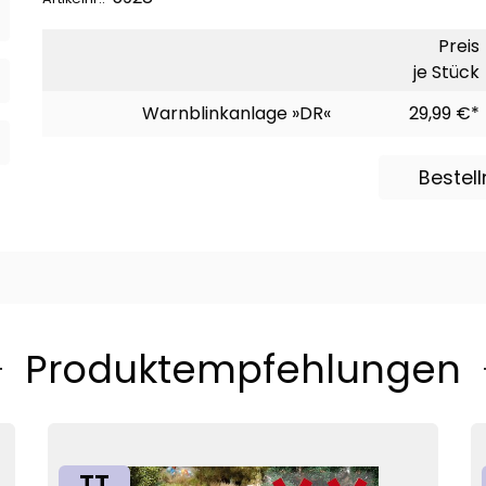
Preis
je Stück
Warnblinkanlage »DR«
29,99 €*
Bestel
Produktempfehlungen
TT