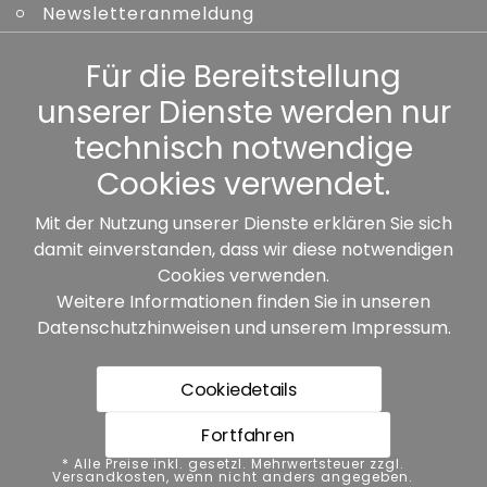
Newsletteranmeldung
Kennwort vergessen
Für die Bereitstellung
unserer Dienste werden nur
Sonstiges
technisch notwendige
Cookies verwendet.
Mit der Nutzung unserer Dienste erklären Sie sich
damit einverstanden, dass wir diese notwendigen
Unsere Partner:
Cookies verwenden.
Weitere Informationen finden Sie in unseren
Datenschutzhinweisen
und unserem
Impressum
.
Cookiedetails
Fortfahren
* Alle Preise inkl. gesetzl. Mehrwertsteuer zzgl.
* Alle Preise inkl. gesetzl. Mehrwertsteuer zzgl.
Versandkosten, wenn nicht anders angegeben.
Versandkosten, wenn nicht anders angegeben.