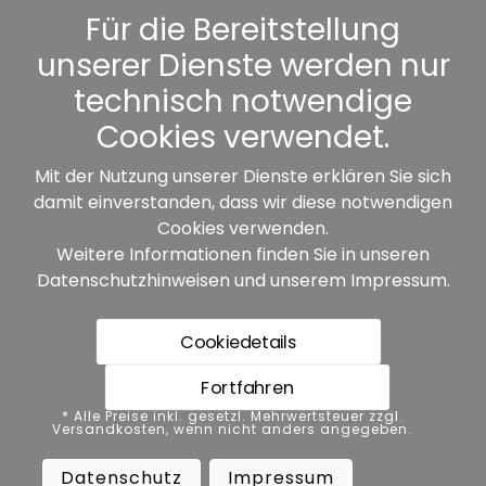
Kennwort vergessen
Für die Bereitstellung
unserer Dienste werden nur
Sonstiges
technisch notwendige
Cookies verwendet.
Mit der Nutzung unserer Dienste erklären Sie sich
damit einverstanden, dass wir diese notwendigen
Unsere Partner:
Cookies verwenden.
Weitere Informationen finden Sie in unseren
Datenschutzhinweisen
und unserem
Impressum
.
Cookiedetails
Fortfahren
* Alle Preise inkl. gesetzl. Mehrwertsteuer zzgl.
* Alle Preise inkl. gesetzl. Mehrwertsteuer zzgl.
Versandkosten, wenn nicht anders angegeben.
Versandkosten, wenn nicht anders angegeben.
Datenschutz
Impressum
AGB
Datenschutz
Impressum