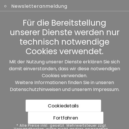
Newsletteranmeldung
Kennwort vergessen
Für die Bereitstellung
unserer Dienste werden nur
Sonstiges
technisch notwendige
Cookies verwendet.
Mit der Nutzung unserer Dienste erklären Sie sich
damit einverstanden, dass wir diese notwendigen
Unsere Partner:
Cookies verwenden.
Weitere Informationen finden Sie in unseren
Datenschutzhinweisen
und unserem
Impressum
.
Cookiedetails
Fortfahren
* Alle Preise inkl. gesetzl. Mehrwertsteuer zzgl.
* Alle Preise inkl. gesetzl. Mehrwertsteuer zzgl.
Versandkosten, wenn nicht anders angegeben.
Versandkosten, wenn nicht anders angegeben.