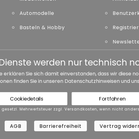
Automodelle
Benutzer
Basteln & Hobby
Registrie
Newslett
Kennwort
er Dienste werden nur technisch 
e erklären Sie sich damit einverstanden, dass wir diese
onen finden Sie in unseren
Datenschutzhinweisen
und un
ersandkosten, wenn nicht anders angegeben.
Cookiedetails
Fortfahren
GB
Barrierefreiheit
Vertrag widerrufen
nkl. gesetzl. Mehrwertsteuer zzgl. Versandkosten, wenn nicht and
AGB
Barrierefreiheit
Vertrag wider