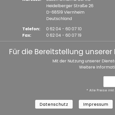
Heidelberger Straße 26
D-68519 Viernheim
Deutschland
Telefon:
0 62 04 - 60 07 10
Fax:
0 62 04 - 60 07 19
E-mail:
info@busch-model.com
Für die Bereitstellung unser
Mit der Nutzung unserer Dienst
Weitere Informati
* Alle Preise inkl. gesetzl. Mehrwertsteuer zzgl. V
Datenschutz
Impressum
A
* Alle Preise i
Datenschutz
Impressum