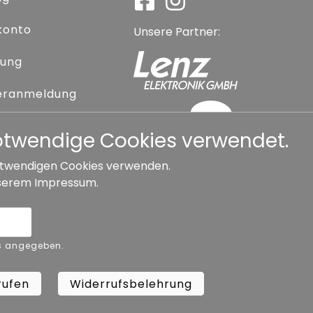
konto
Unsere Partner:
rung
eranmeldung
 vergessen
notwendige Cookies verwendet.
 notwendigen Cookies verwenden.
serem
Impressum
.
Widerrufsbelehrung
ers angegeben.
Copyright ©
Busch.
rufen
Widerrufsbelehrung
All Rights Reserved.