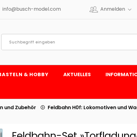
info@busch-model.com
Anmelden
BASTELN & HOBBY
AKTUELLES
INFORMATI
n und Zubehör
Feldbahn H0f: Lokomotiven und W
Feldbahn-Set »Torfladung