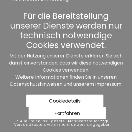
Kennwort vergessen
Für die Bereitstellung
unserer Dienste werden nur
Sonstiges
technisch notwendige
Cookies verwendet.
Mit der Nutzung unserer Dienste erklären Sie sich
damit einverstanden, dass wir diese notwendigen
Unsere Partner:
Cookies verwenden.
Weitere Informationen finden Sie in unseren
Datenschutzhinweisen
und unserem
Impressum
.
Cookiedetails
Fortfahren
* Alle Preise inkl. gesetzl. Mehrwertsteuer zzgl.
* Alle Preise inkl. gesetzl. Mehrwertsteuer zzgl.
Versandkosten, wenn nicht anders angegeben.
Versandkosten, wenn nicht anders angegeben.