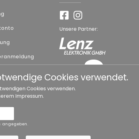
ng
konto
Unsere Partner:
rung
eranmeldung
 vergessen
notwendige Cookies verwendet.
 notwendigen Cookies verwenden.
serem
Impressum
.
Widerrufsbelehrung
ers angegeben.
Copyright ©
Busch.