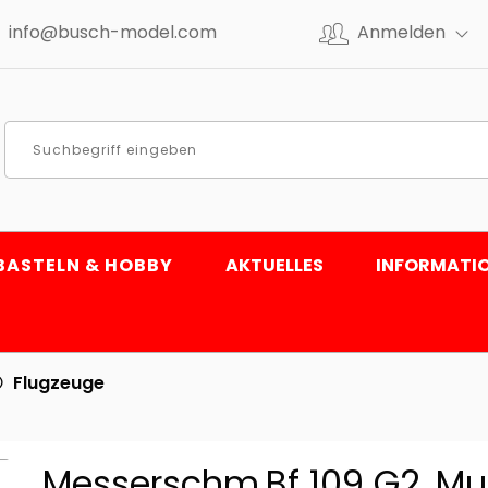
info@busch-model.com
Anmelden
BASTELN & HOBBY
AKTUELLES
INFORMATI
Flugzeuge
Messerschm.Bf 109 G2, 