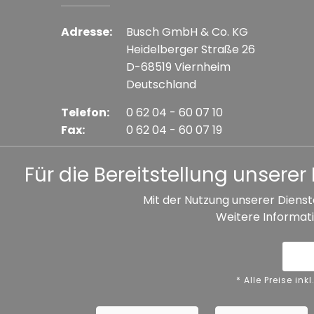
Adresse:
Busch GmbH & Co. KG
Heidelberger Straße 26
D-68519 Viernheim
Deutschland
Telefon:
0 62 04 - 60 07 10
Fax:
0 62 04 - 60 07 19
E-mail:
info@busch-model.com
Für die Bereitstellung unser
Mit der Nutzung unserer Dienst
Weitere Informati
* Alle Preise inkl. gesetzl. Mehrwertsteuer zzgl. V
Datenschutz
Impressum
A
* Alle Preise i