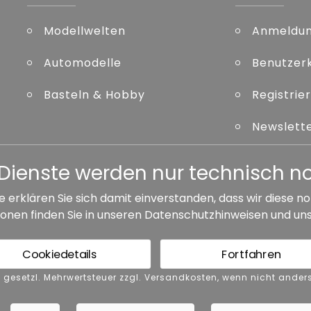
Modellwelten
Anmeldu
Automodelle
Benutzer
Basteln & Hobby
Registrie
Newslett
Kennwort
er Dienste werden nur technisch 
e erklären Sie sich damit einverstanden, dass wir diese
onen finden Sie in unseren
Datenschutzhinweisen
und un
ersandkosten, wenn nicht anders angegeben.
Cookiedetails
Fortfahren
GB
Barrierefreiheit
Vertrag widerrufen
nkl. gesetzl. Mehrwertsteuer zzgl. Versandkosten, wenn nicht and