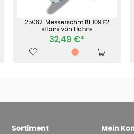
25062: Messerschm.Bf 109 F2
»Hans von Hahn«
32,49 €*
Sortiment
Mein Ko