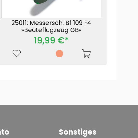
25011: Messersch. Bf 109 F4
»Beuteflugzeug GB«
19,99 €*
nto
Sonstiges