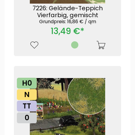
7226: Gelände-Teppich
Vierfarbig, gemischt
Grundpreis: 16,86 € /
qm
13,49 €*
H0
N
TT
0