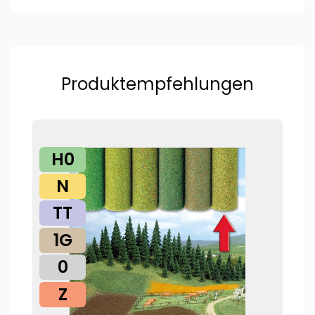
Produktempfehlungen
H0
N
TT
1G
0
Z