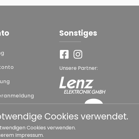
nto
Sonstiges
ng
konto
Unsere Partner:
rung
eranmeldung
 vergessen
notwendige Cookies verwendet.
 notwendigen Cookies verwenden.
serem
Impressum
.