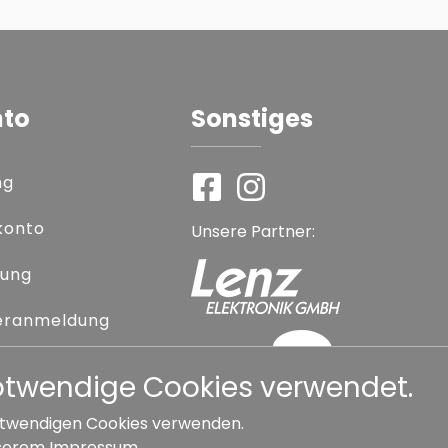
nto
Sonstiges
ng
konto
Unsere Partner:
rung
eranmeldung
 vergessen
notwendige Cookies verwendet.
 notwendigen Cookies verwenden.
serem
Impressum
.