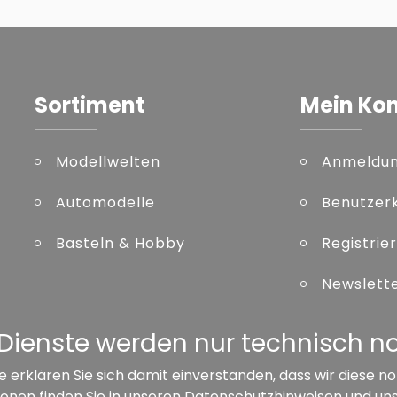
Sortiment
Mein Ko
Modellwelten
Anmeldu
Automodelle
Benutzer
Basteln & Hobby
Registrie
Newslett
Kennwort
er Dienste werden nur technisch 
e erklären Sie sich damit einverstanden, dass wir diese
onen finden Sie in unseren
Datenschutzhinweisen
und un