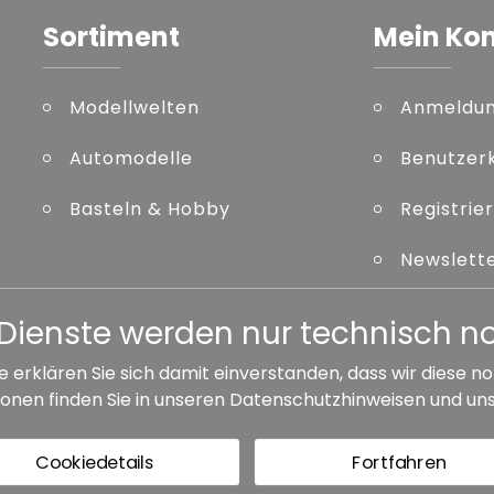
Sortiment
Mein Ko
Modellwelten
Anmeldu
Automodelle
Benutzer
Basteln & Hobby
Registrie
Newslett
Kennwort
er Dienste werden nur technisch 
e erklären Sie sich damit einverstanden, dass wir diese
onen finden Sie in unseren
Datenschutzhinweisen
und un
ersandkosten, wenn nicht anders angegeben.
Cookiedetails
Fortfahren
GB
Barrierefreiheit
Vertrag widerrufen