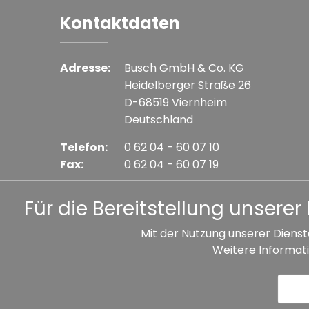
Kontaktdaten
Adresse:
Busch GmbH & Co. KG
Heidelberger Straße 26
D-68519 Viernheim
Deutschland
Telefon:
0 62 04 - 60 07 10
Fax:
0 62 04 - 60 07 19
E-mail:
info@busch-model.com
Für die Bereitstellung unser
Mit der Nutzung unserer Dienst
Weitere Informati
* Alle Preise inkl. gesetzl. Mehrwertsteuer zzgl. V
Datenschutz
Impressum
A