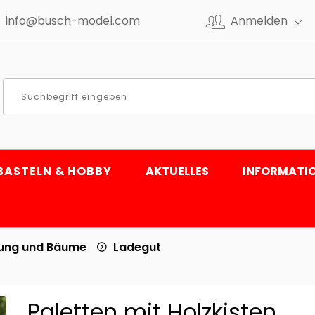
info@busch-model.com
Anmelden
BASTELN & HOBBY
AKTUELLES
INFORMATI
tung und Bäume
Ladegut
Paletten mit Holzkisten