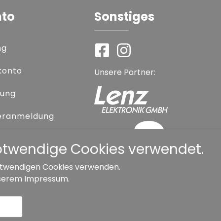
nto
Sonstiges
ng
konto
Unsere Partner:
rung
eranmeldung
 vergessen
notwendige Cookies verwendet.
 notwendigen Cookies verwenden.
serem
Impressum
.
Widerrufsbelehrung