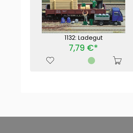
1132: Ladegut
7,79 €*