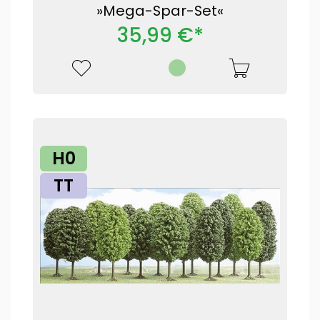
»Mega-Spar-Set«
35,99 €*
H0
TT