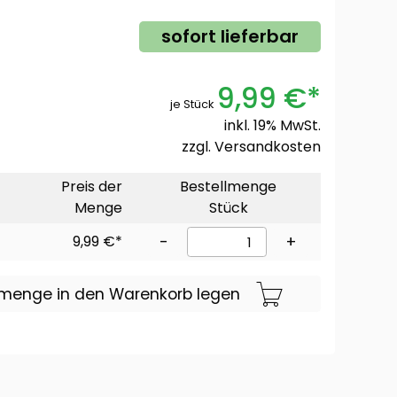
sofort lieferbar
9,99 €*
je Stück
inkl. 19% MwSt.
zzgl.
Versandkosten
Preis der
Bestellmenge
Menge
Stück
9,99 €*
-
+
lmenge in den Warenkorb legen