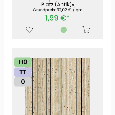
Platz (Antik)«
Grundpreis: 32,02 € /
qm
1,99 €*
H0
TT
0