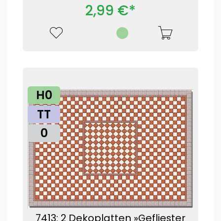
2,99 €*
H0
TT
0
7413: 2 Dekoplatten »Gefliester