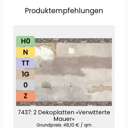
Produktempfehlungen
H0
N
TT
1G
0
Z
7437: 2 Dekoplatten »Verwitterte
Mauer«
Grundpreis: 48,10 € /
qm