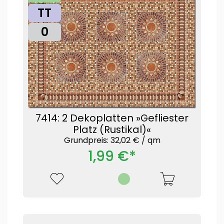
TT
0
7414: 2 Dekoplatten »Gefliester
Platz (Rustikal)«
Grundpreis: 32,02 € /
qm
1,99 €*