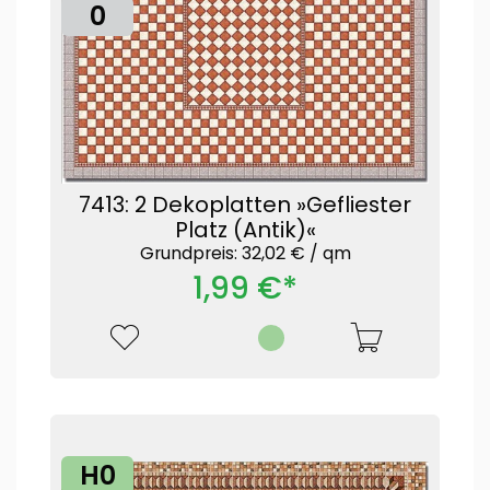
0
7413: 2 Dekoplatten »Gefliester
Platz (Antik)«
Grundpreis: 32,02 € /
qm
1,99 €*
H0