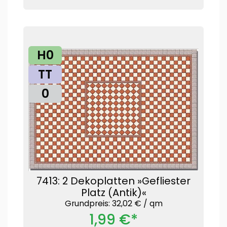
H0
TT
0
7413: 2 Dekoplatten »Gefliester
Platz (Antik)«
Grundpreis: 32,02 € /
qm
1,99 €*