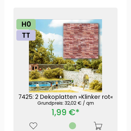
H0
TT
7425: 2 Dekoplatten »Klinker rot«
Grundpreis: 32,02 € /
qm
1,99 €*