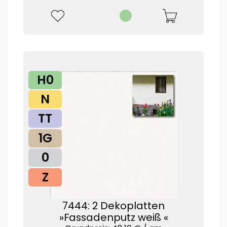
H0
N
TT
1G
0
Z
7444: 2 Dekoplatten
»Fassadenputz weiß «