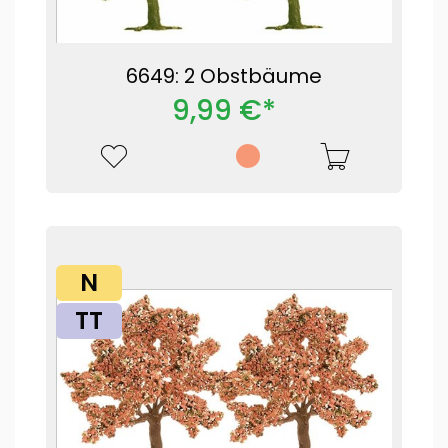
6649: 2 Obstbäume
9,99 €*
N
TT