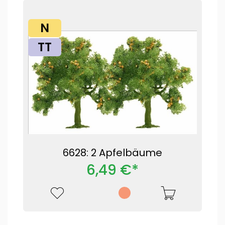
N
TT
6628: 2 Apfelbäume
6,49 €*