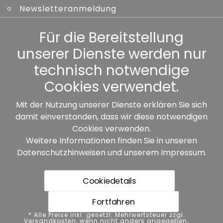
Newsletteranmeldung
Kennwort vergessen
Für die Bereitstellung
unserer Dienste werden nur
Sonstiges
technisch notwendige
Cookies verwendet.
Mit der Nutzung unserer Dienste erklären Sie sich
damit einverstanden, dass wir diese notwendigen
Unsere Partner:
Cookies verwenden.
Weitere Informationen finden Sie in unseren
Datenschutzhinweisen
und unserem
Impressum
.
Cookiedetails
Fortfahren
* Alle Preise inkl. gesetzl. Mehrwertsteuer zzgl.
* Alle Preise inkl. gesetzl. Mehrwertsteuer zzgl.
Versandkosten, wenn nicht anders angegeben.
Versandkosten, wenn nicht anders angegeben.