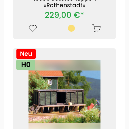
»Rothenstadt«
229,00 €*
Neu
H0