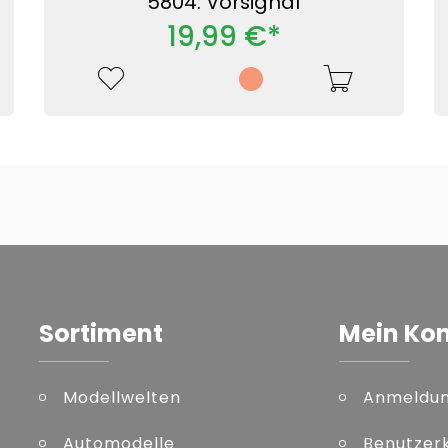
5804: Vorsignal
19,99 €*
Sortiment
Mein Ko
Modellwelten
Anmeldu
Automodelle
Benutzer