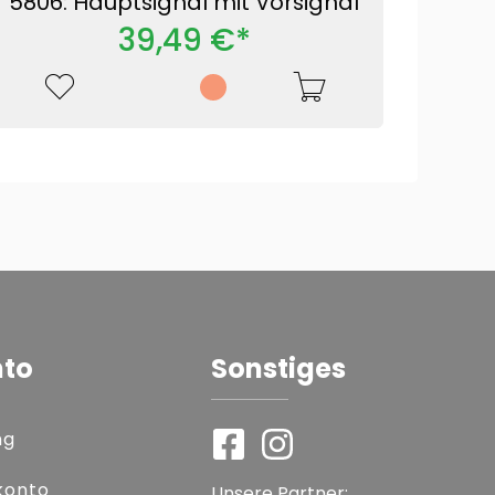
5806: Hauptsignal mit Vorsignal
39,49 €*
nto
Sonstiges
ng
konto
Unsere Partner: