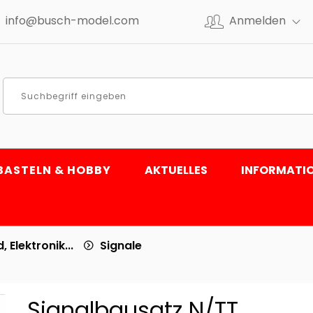
info@busch-model.com
Anmelden
BASTELN & HOBBY
AKTUELLES
INFORMATI
, Elektronik...
Signale
Signalbausatz N/TT