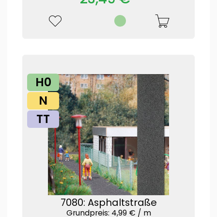
H0
N
TT
7080: Asphaltstraße
Grundpreis: 4,99 € /
m