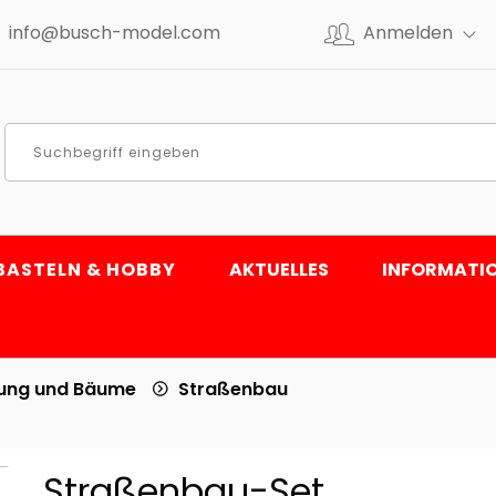
info@busch-model.com
Anmelden
BASTELN & HOBBY
AKTUELLES
INFORMATI
tung und Bäume
Straßenbau
Straßenbau-Set