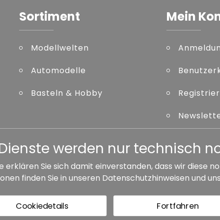
Sortiment
Mein Ko
Modellwelten
Anmeldu
Automodelle
Benutzer
Basteln & Hobby
Registrie
Newslett
Kennwort
er Dienste werden nur technisch 
e erklären Sie sich damit einverstanden, dass wir diese
onen finden Sie in unseren
Datenschutzhinweisen
und un
ersandkosten, wenn nicht anders angegeben.
Cookiedetails
Fortfahren
GB
Barrierefreiheit
Vertrag widerrufen