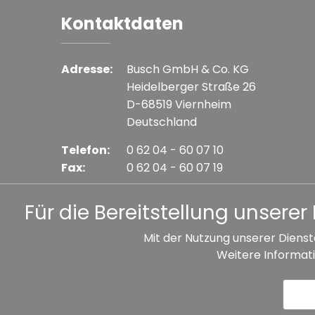
Kontaktdaten
Adresse:
Busch GmbH & Co. KG
Heidelberger Straße 26
D-68519 Viernheim
Deutschland
Telefon:
0 62 04 - 60 07 10
Fax:
0 62 04 - 60 07 19
E-mail:
info@busch-model.com
Für die Bereitstellung unser
Mit der Nutzung unserer Dienst
Weitere Informati
* Alle Preise inkl. gesetzl. Mehrwertsteuer zzgl. V
Datenschutz
Impressum
A