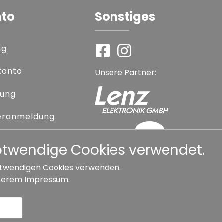
nto
Sonstiges
ng
konto
Unsere Partner:
rung
eranmeldung
 vergessen
notwendige Cookies verwendet.
 notwendigen Cookies verwenden.
serem
Impressum
.
Widerrufsbelehrung