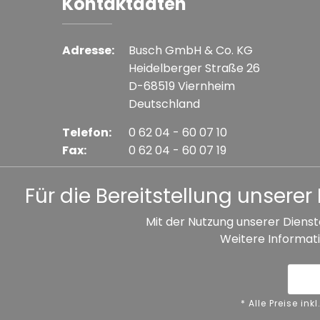
Kontaktdaten
Adresse:
Busch GmbH & Co. KG
Heidelberger Straße 26
D-68519 Viernheim
Deutschland
Telefon:
0 62 04 - 60 07 10
Fax:
0 62 04 - 60 07 19
E-mail:
info@busch-model.com
Für die Bereitstellung unser
Mit der Nutzung unserer Dienst
Weitere Informati
* Alle Preise inkl. gesetzl. Mehrwertsteuer zzgl. V
Datenschutz
Impressum
A
* Alle Preise i