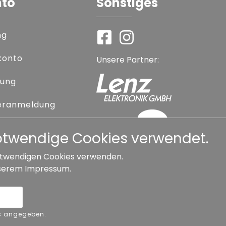
nto
Sonstiges
ng
konto
Unsere Partner:
rung
eranmeldung
 vergessen
notwendige Cookies verwendet.
 notwendigen Cookies verwenden.
serem
Impressum
.
Widerrufsbelehrung
ers angegeben.