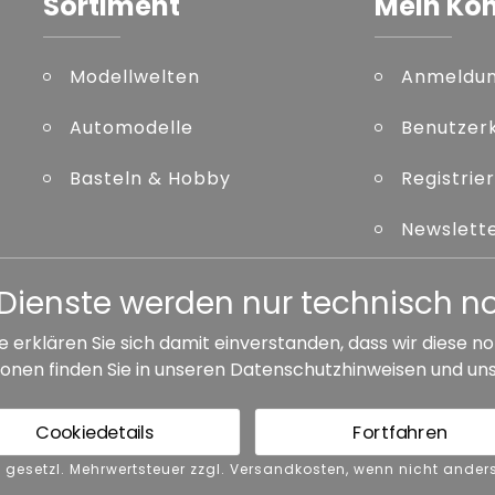
Sortiment
Mein Ko
Modellwelten
Anmeldu
Automodelle
Benutzer
Basteln & Hobby
Registrie
Newslett
Kennwort
er Dienste werden nur technisch 
e erklären Sie sich damit einverstanden, dass wir diese
onen finden Sie in unseren
Datenschutzhinweisen
und un
ersandkosten, wenn nicht anders angegeben.
Cookiedetails
Fortfahren
GB
Barrierefreiheit
Vertrag widerrufen
nkl. gesetzl. Mehrwertsteuer zzgl. Versandkosten, wenn nicht and