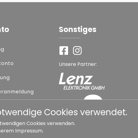
nto
Sonstiges
ng
konto
Unsere Partner:
rung
eranmeldung
 vergessen
notwendige Cookies verwendet.
 notwendigen Cookies verwenden.
serem
Impressum
.