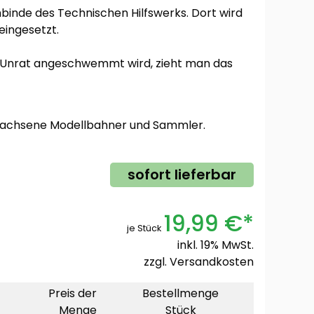
binde des Technischen Hilfswerks. Dort wird
eingesetzt.
l Unrat angeschwemmt wird, zieht man das
rwachsene Modellbahner und Sammler.
sofort lieferbar
19,99 €*
je Stück
inkl. 19% MwSt.
zzgl.
Versandkosten
Preis der
Bestellmenge
Menge
Stück