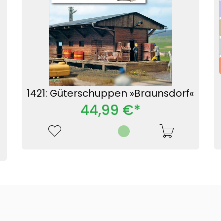
1421: Güterschuppen »Braunsdorf«
44,99 €*