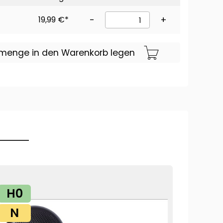
19,99 €*
-
+
lmenge in den Warenkorb legen
H0
N