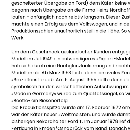
gescheiterter Übergabe an Ford) dem Käfer keine wi
begann nach Übergabe an die Firma Heinz Nordhoff
laufen - anfänglich noch relativ langsam. Dieser Zus
machte einen Erfolg aus dem Volkswagen, und in de
Produktionszahlen unaufhörlich steil in die Höhe. So
Werk.
Um dem Geschmack ausländischer Kunden entgeg
Modell im Juli 1949 ein aufwändigeres »Export-Model
hob sich durch eine Hochglanzlackierung und reic
Modellen ab. Ab März 1953 löste dann ein ovales Fe
»Brezelfenster« ab. Am 5. August 1955 rollte dann d
symbolisch für den wirtschaftlichen Aufschwung im 
»Made in Germany« wurde zum Qualitätssiegel, so wu
»Beetle« ein Riesenerfolg.
Die Produktionsspitze wurde am 17. Februar 1972 err
war der Käfer neuer »Weltmeister« und wurde damit
bisherigen Rekordhalter Ford T. Im Januar 1978 lief
Fertigung in Emden/Osnabrück vom Band. Danach wur