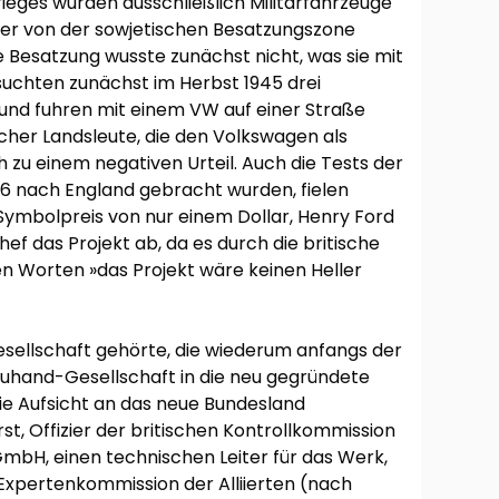
ieges wurden ausschließlich Militärfahrzeuge
ter von der sowjetischen Besatzungszone
e Besatzung wusste zunächst nicht, was sie mit
uchten zunächst im Herbst 1945 drei
 und fuhren mit einem VW auf einer Straße
scher Landsleute, die den Volkswagen als
u einem negativen Urteil. Auch die Tests der
46 nach England gebracht wurden, fielen
Symbolpreis von nur einem Dollar, Henry Ford
ef das Projekt ab, da es durch die britische
n Worten »das Projekt wäre keinen Heller
sellschaft gehörte, die wiederum anfangs der
uhand-Gesellschaft in die neu gegründete
e Aufsicht an das neue Bundesland
st, Offizier der britischen Kontrollkommission
bH, einen technischen Leiter für das Werk,
 Expertenkommission der Alliierten (nach