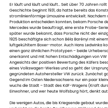
Er läuft und läuft und läuft... Seit über 70 Jahren rol
Geschichte beginnt 1931, da hatte bereits das Kons
stromlinienförmige Limousine entwickelt. Nachdem 
Produktion entscheiden konnten, bekam Porsche den
Mercedes wurde beauftragt, eine erste Probe-Serie 
später wurde bekannt, dass Porsche nicht der einzig
1925 beschäftigte sich schon Béla Barényi mit einem
luftgekühltem Boxer-motor. Auch Hans Ledwinka kon
einen ganz ähnlichen Prototypen – beide Urhebersc
anerkannt und mit hohen Entschädigungen von VW 
Angesichts der positiven Bewertung des Käfers besc
eines Volkswagen-Werkes und so geht der Ursprung 
gegründeten Autohersteller VW zurück. Zunächst gab
Gegend im Osten Niedersachsens nur ein paar klein
wuchs die Stadt – Stadt des KdF-Wagens (Kraft durc
Einwohner, und wer heute Wolfsburg hört, denkt au
Die wenigen Autos, die bis Kriegsende gebaut wurden