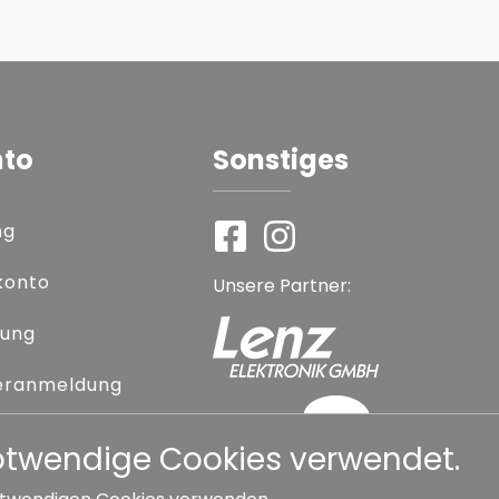
nto
Sonstiges
ng
konto
Unsere Partner:
rung
eranmeldung
 vergessen
notwendige Cookies verwendet.