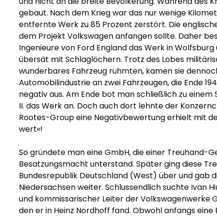
und nicht an die breite Bevölkerung. Während des Kr
gebaut. Nach dem Krieg war das nur wenige Kilome
entfernte Werk zu 85 Prozent zerstört. Die englisch
dem Projekt Volkswagen anfangen sollte. Daher bes
Ingenieure von Ford England das Werk in Wolfsburg
übersät mit Schlaglöchern. Trotz des Lobes militäri
wunderbares Fahrzeug rühmten, kamen sie dennoch z
Automobilindustrie an zwei Fahrzeugen, die Ende 19
negativ aus. Am Ende bot man schließlich zu einem 
II. das Werk an. Doch auch dort lehnte der Konzernch
Rootes-Group eine Negativbewertung erhielt mit de
wert«!
So gründete man eine GmbH, die einer Treuhand-Ge
Besatzungsmacht unterstand. Später ging diese Tre
Bundesrepublik Deutschland (West) über und gab di
Niedersachsen weiter. Schlussendlich suchte Ivan Hir
und kommissarischer Leiter der Volkswagenwerke Gm
den er in Heinz Nordhoff fand. Obwohl anfangs eine