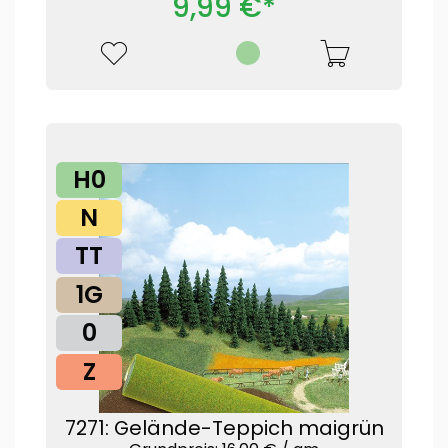
9,99 €*
H0
N
TT
1G
0
Z
7271: Gelände-Teppich maigrün