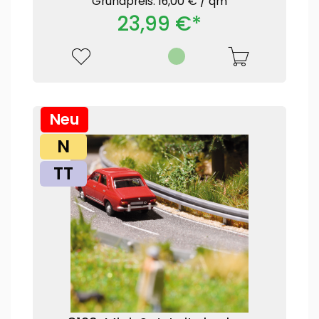
Grundpreis: 16,00 € /
qm
23,99 €*
Neu
N
TT