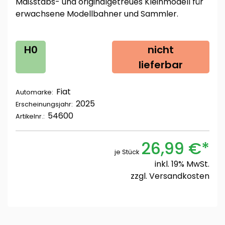
Maßstabs- und originalgetreues Kleinmodell für
erwachsene Modellbahner und Sammler.
H0
nicht
lieferbar
Fiat
Automarke:
2025
Erscheinungsjahr:
54600
Artikelnr.:
26,99 €*
je Stück
inkl. 19% MwSt.
zzgl.
Versandkosten