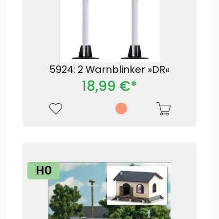
5924: 2 Warnblinker »DR«
18,99 €*
H0