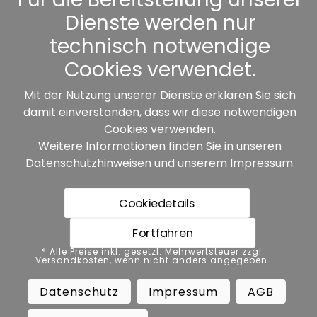
Sonstiges
Dienste werden nur
technisch notwendige
Cookies verwendet.
Unsere Partner:
Mit der Nutzung unserer Dienste erklären Sie sich
damit einverstanden, dass wir diese notwendigen
Cookies verwenden.
Weitere Informationen finden Sie in unseren
Datenschutzhinweisen
und unserem
Impressum
.
Cookiedetails
* Alle Preise inkl. gesetzl. Mehrwertsteuer zzgl.
Versandkosten, wenn nicht anders angegeben.
Fortfahren
Datenschutz
Impressum
AGB
* Alle Preise inkl. gesetzl. Mehrwertsteuer zzgl.
Versandkosten, wenn nicht anders angegeben.
Barrierefreiheit
Vertrag widerrufen
Datenschutz
Impressum
AGB
Widerrufsbelehrung