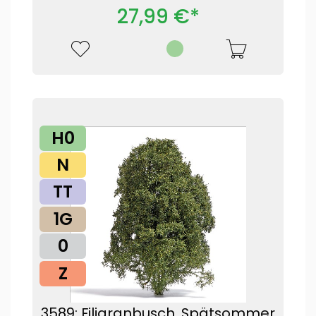
27,99 €*
H0
N
TT
1G
0
Z
3589: Filigranbusch, Spätsommer