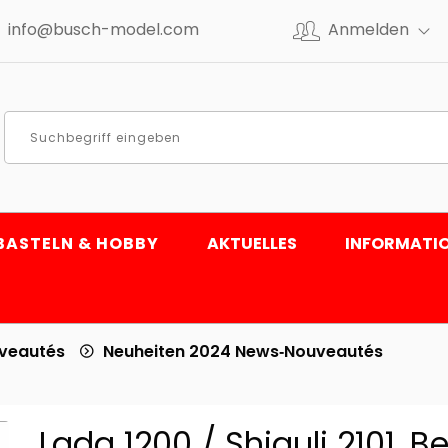
info@busch-model.com
Anmelden
BASTELN & HOBBY
AKTUELLES
INFORMATI
uveautés
Neuheiten 2024 News‑Nouveautés
Lada 1200 / Shiguli 2101, B