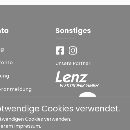
nto
Sonstiges
ng
konto
Unsere Partner:
rung
eranmeldung
 vergessen
notwendige Cookies verwendet.
 notwendigen Cookies verwenden.
serem
Impressum
.