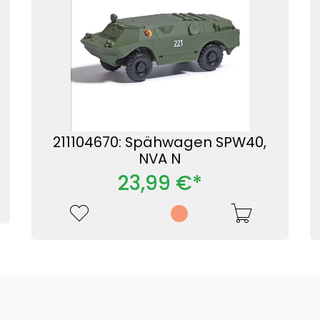
211104670: Spähwagen SPW40,
NVA N
23,99 €*