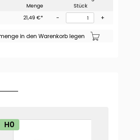
Menge
Stück
21,49 €*
-
+
lmenge in den Warenkorb legen
H0