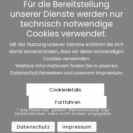
Kennwort vergessen
Für die Bereitstellung
unserer Dienste werden nur
Sonstiges
technisch notwendige
Cookies verwendet.
Mit der Nutzung unserer Dienste erklären Sie sich
damit einverstanden, dass wir diese notwendigen
Unsere Partner:
Cookies verwenden.
Weitere Informationen finden Sie in unseren
Datenschutzhinweisen
und unserem
Impressum
.
Cookiedetails
Fortfahren
* Alle Preise inkl. gesetzl. Mehrwertsteuer zzgl.
* Alle Preise inkl. gesetzl. Mehrwertsteuer zzgl.
Versandkosten, wenn nicht anders angegeben.
Versandkosten, wenn nicht anders angegeben.
Datenschutz
Impressum
AGB
Datenschutz
Impressum