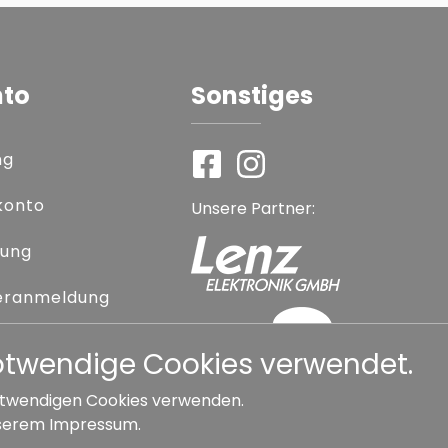
nto
Sonstiges
ng
konto
Unsere Partner:
rung
eranmeldung
 vergessen
notwendige Cookies verwendet.
 notwendigen Cookies verwenden.
serem
Impressum
.