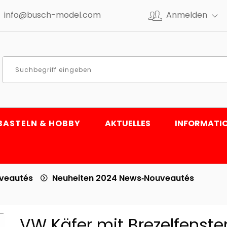
info@busch-model.com
Anmelden
BASTELN & HOBBY
AKTUELLES
INFORMATI
uveautés
Neuheiten 2024 News‑Nouveautés
VW Käfer mit Brezelfenster